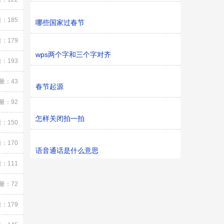
：185
哪些国家过春节
：179
wps两个字和三个字对齐
：193
量：43
春节起源
量：92
怎样关闭拍一拍
：150
：170
语音通话是什么意思
：111
量：72
：179