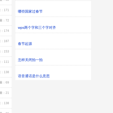
：171
哪些国家过春节
量：72
wps两个字和三个字对齐
：174
：187
春节起源
：153
怎样关闭拍一拍
：111
：138
语音通话是什么意思
量：69
量：21
：138