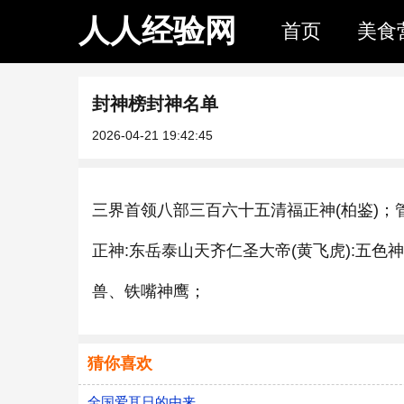
人人经验网
首页
美食
​封神榜封神名单
2026-04-21 19:42:45
三界首领八部三百六十五清福正神(柏鉴)；
正神:东岳泰山天齐仁圣大帝(黄飞虎):五色
兽、铁嘴神鹰；
猜你喜欢
全国爱耳日的由来