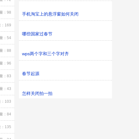
量：98
手机淘宝上的悬浮窗如何关闭
：169
哪些国家过春节
量：54
量：88
wps两个字和三个字对齐
量：96
春节起源
量：83
量：43
怎样关闭拍一拍
：103
量：84
：135