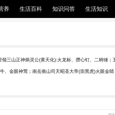
营养
生活百科
知识问答
生活知识
管领三山正神炳灵公(黄天化):火龙标、攒心钉、二柄锤；
神牛、金眼神莺；南岳衡山司天昭圣大帝(崇黑虎)火眼金睛
阅读