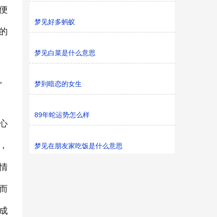
便
梦见好多蚂蚁
的
梦见白菜是什么意思
。
梦到暗恋的女生
89年蛇运势怎么样
心
，
梦见在朋友家吃饭是什么意思
情
而
成