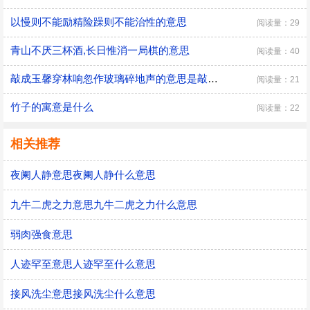
以慢则不能励精险躁则不能治性的意思
阅读量：29
青山不厌三杯酒,长日惟消一局棋的意思
阅读量：40
敲成玉馨穿林响忽作玻璃碎地声的意思是敲成玉磬穿林响忽作玻璃碎地声的意思
阅读量：21
竹子的寓意是什么
阅读量：22
相关推荐
夜阑人静意思夜阑人静什么意思
九牛二虎之力意思九牛二虎之力什么意思
弱肉强食意思
人迹罕至意思人迹罕至什么意思
接风洗尘意思接风洗尘什么意思