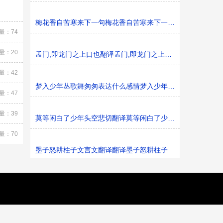
梅花香自苦寒来下一句梅花香自苦寒来下一句是什么
量：74
量：20
孟门,即龙门之上口也翻译孟门,即龙门之上口也的意思
量：42
梦入少年丛歌舞匆匆表达什么感情梦入少年丛歌舞匆匆表达
量：47
量：39
莫等闲白了少年头空悲切翻译莫等闲白了少年头空悲切的意
量：70
墨子怒耕柱子文言文翻译翻译墨子怒耕柱子