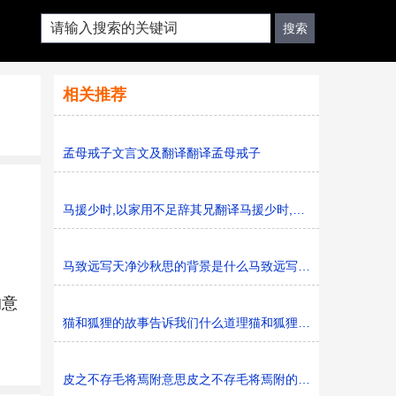
相关推荐
孟母戒子文言文及翻译翻译孟母戒子
马援少时,以家用不足辞其兄翻译马援少时,以家用不足辞其兄
马致远写天净沙秋思的背景是什么马致远写天净沙秋思的背
的意
猫和狐狸的故事告诉我们什么道理猫和狐狸的故事告诉我们
皮之不存毛将焉附意思皮之不存毛将焉附的意思是什么