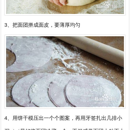
3、把面团擀成面皮，要薄厚均匀
4、用饼干模压出一个个图案，再用牙签扎出几排小