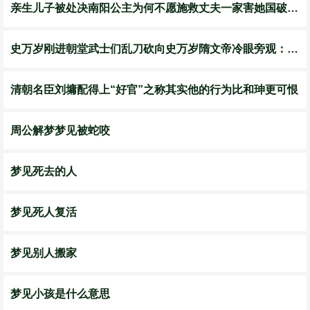
亲生儿子被处决南阳公主为何不愿施救丈夫一家害她国破家亡
史万岁刚进朝堂武士们乱刀砍向史万岁隋文帝冷眼旁观：砍得好
清朝名臣刘墉配得上“好官”之称其实他的行为比和珅更可恨
周公解梦梦见被蛇咬
梦见死去的人
梦见死人复活
梦见别人搬家
梦见小孩是什么意思