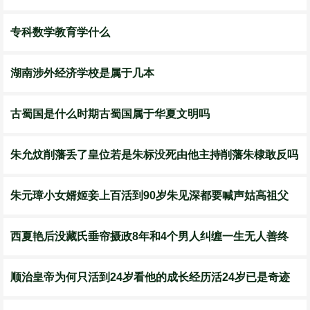
专科数学教育学什么
湖南涉外经济学校是属于几本
​古蜀国是什么时期古蜀国属于华夏文明吗
朱允炆削藩丢了皇位若是朱标没死由他主持削藩朱棣敢反吗
朱元璋小女婿姬妾上百活到90岁朱见深都要喊声姑高祖父
西夏艳后没藏氏垂帘摄政8年和4个男人纠缠一生无人善终
顺治皇帝为何只活到24岁看他的成长经历活24岁已是奇迹