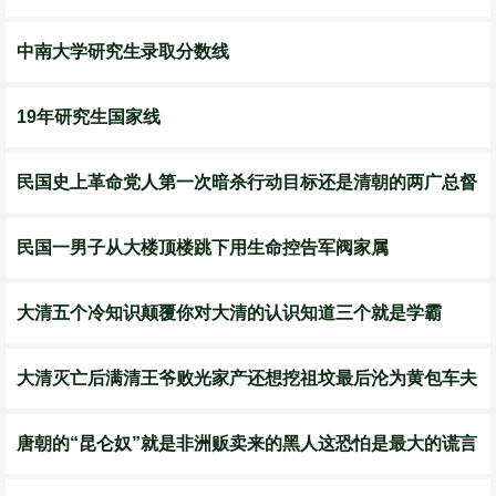
中南大学研究生录取分数线
19年研究生国家线
民国史上革命党人第一次暗杀行动目标还是清朝的两广总督
民国一男子从大楼顶楼跳下用生命控告军阀家属
大清五个冷知识颠覆你对大清的认识知道三个就是学霸
大清灭亡后满清王爷败光家产还想挖祖坟最后沦为黄包车夫
唐朝的“昆仑奴”就是非洲贩卖来的黑人这恐怕是最大的谎言