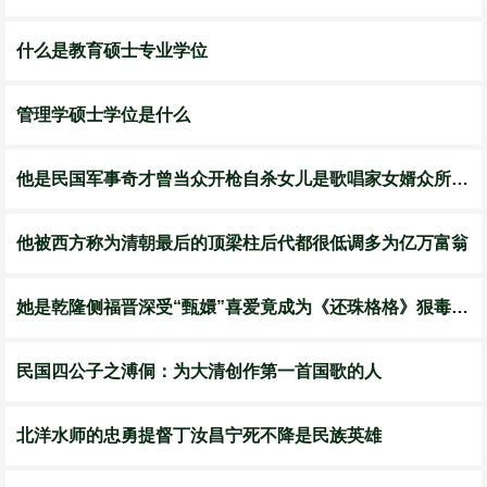
什么是教育硕士专业学位
管理学硕士学位是什么
他是民国军事奇才曾当众开枪自杀女儿是歌唱家女婿众所周知
他被西方称为清朝最后的顶梁柱后代都很低调多为亿万富翁
她是乾隆侧福晋深受“甄嬛”喜爱竟成为《还珠格格》狠毒皇后
民国四公子之溥侗：为大清创作第一首国歌的人
北洋水师的忠勇提督丁汝昌宁死不降是民族英雄