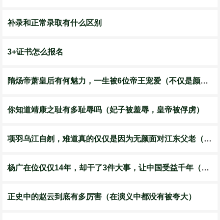
补录和正常录取有什么区别
3+证书怎么报名
隋炀帝萧皇后有何魅力，一生被6位帝王宠爱（不仅是颜值）
你知道靖康之耻有多耻辱吗（妃子被羞辱，皇帝被俘虏）
项羽乌江自刎，难道真的仅仅是因为无颜面对江东父老（不仅如此）
杨广在位仅仅14年，却干了3件大事，让中国受益千年（国家，政治，文化）
正史中的赵云到底有多厉害（在演义中都没有被夸大）