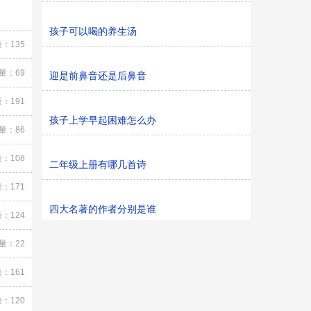
孩子可以喝的养生汤
：135
量：69
迎是前鼻音还是后鼻音
：191
孩子上学早起困难怎么办
量：86
：108
二年级上册有哪几首诗
：171
四大名著的作者分别是谁
：124
量：22
：161
：120