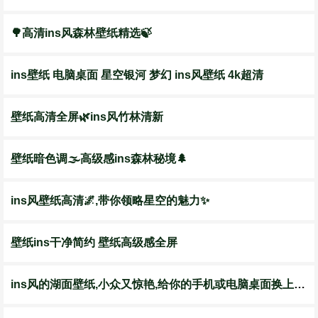
🌳高清ins风森林壁纸精选🍃
ins壁纸 电脑桌面 星空银河 梦幻 ins风壁纸 4k超清
壁纸高清全屏🌿ins风竹林清新
壁纸暗色调🌫高级感ins森林秘境🌲
ins风壁纸高清🌌,带你领略星空的魅力✨
壁纸ins干净简约 壁纸高级感全屏
ins风的湖面壁纸,小众又惊艳,给你的手机或电脑桌面换上新装吧!