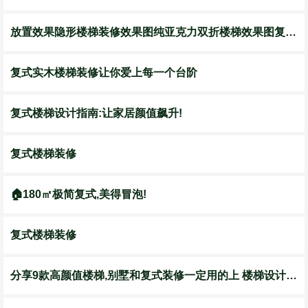
放置效果隐形楼梯装修效果图纯亚克力双折楼梯效果图复式楼梯效果图
复式实木楼梯装修让你爱上每一个台阶
复式楼梯设计指南:让家居颜值飙升!
复式楼梯装修
🏠180㎡极简复式,美得冒泡!
复式楼梯装修
分享9款高颜值楼梯,别墅和复式装修一定用的上 楼梯设计灵感库 别墅