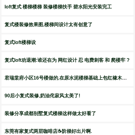
loft复式 楼梯楼梯 装修楼梯扶手 碧水阳光安装完工
复式楼装修效果图,楼梯间设计太有创意了
复式loft楼梯设
复式loft劝退潮:谁还在为 网红设计 忍 电费刺客 和 爬楼牢 ?
君瑞棠府小区16号楼做的,在原水泥楼梯基础上包红橡木原色实木踏面
90后小复式装修,奶油侘寂风太美了!
装修分享成都别墅复式楼梯这样做太好看了
东莞有家复式两层咖啡店☕️阶梯好出片啊.