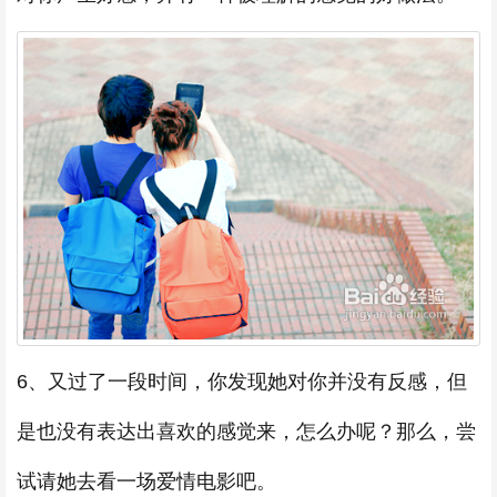
6、又过了一段时间，你发现她对你并没有反感，但
是也没有表达出喜欢的感觉来，怎么办呢？那么，尝
试请她去看一场爱情电影吧。