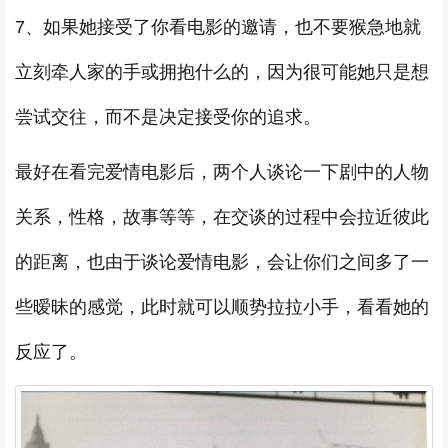
7、如果她接受了你看电影的邀请，也不要猴急地就
立刻牵人家的手或拥抱什么的，因为很可能她只是想
尝试交往，而不是决定接受你的追求。
最好在看完爱情电影后，两个人谈论一下剧中的人物
关系，性格，故事等等，在交谈的过程中会拉近彼此
的距离，也由于谈论爱情电影，会让你们之间多了一
些暧昧的感觉，此时就可以顺势拉拉小手，看看她的
反应了。