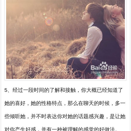
5、经过一段时间的了解和接触，你大概已经知道了
她的喜好，她的性格特点，那么在聊天的时候，多一
些倾听她，并不时表达你对她的话题感兴趣，是让她
对你产生好感，并有一种被理解的感觉的好做法。