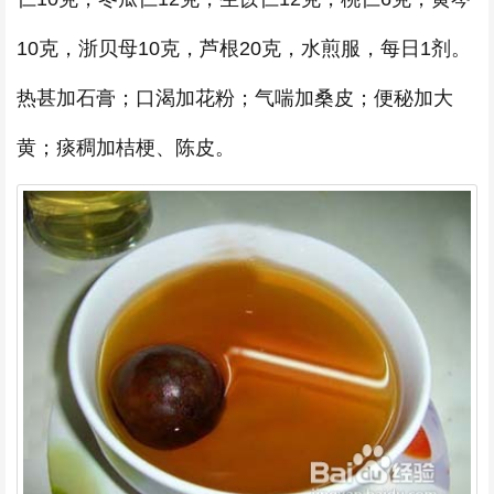
10克，浙贝母10克，芦根20克，水煎服，每日1剂。
热甚加石膏；口渴加花粉；气喘加桑皮；便秘加大
黄；痰稠加桔梗、陈皮。