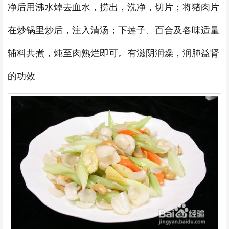
净后用沸水焯去血水，捞出，洗净，切片；将猪肉片
在炒锅里炒后，注入清汤；下莲子、百合及各味适量
辅料共煮，炖至肉熟烂即可。有滋阴润燥，润肺益肾
的功效