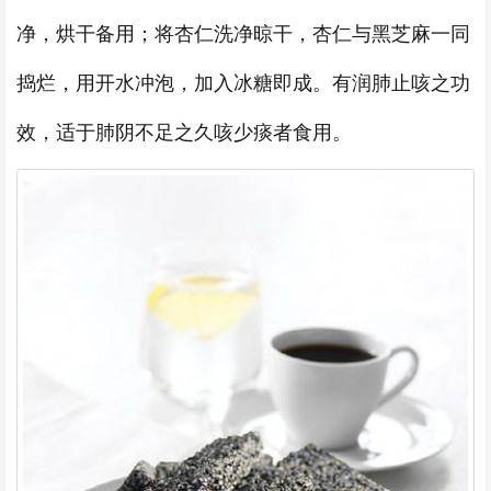
净，烘干备用；将杏仁洗净晾干，杏仁与黑芝麻一同
捣烂，用开水冲泡，加入冰糖即成。有润肺止咳之功
效，适于肺阴不足之久咳少痰者食用。