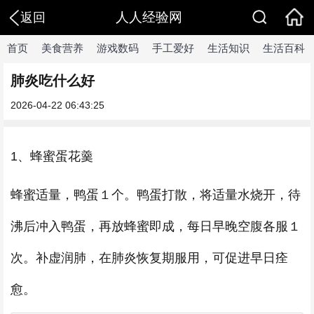
人人经验网
返回
首页
美食营养
游戏数码
手工爱好
生活知识
生活百科
肺炎吃什么好
2026-04-22 06:43:25
1、蜂蜜蛋花羹
蜂蜜适量，鸭蛋１个。鸭蛋打散，将适量水烧开，待
沸后冲入鸭蛋，再放蜂蜜即成，每日早晚空腹各服１
次。补虚润肺，在肺炎恢复期服用，可促进早日痊
愈。