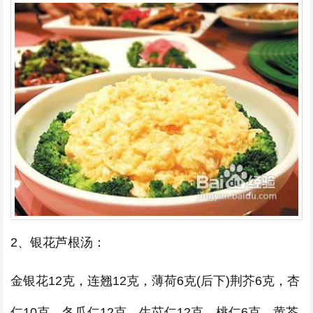
2、银花芦根汤：
金银花12克，连翘12克，薄荷6克(后下)荆芥6克，杏
仁10克，冬瓜仁12克，生苡仁12克，桃仁6克，黄芩