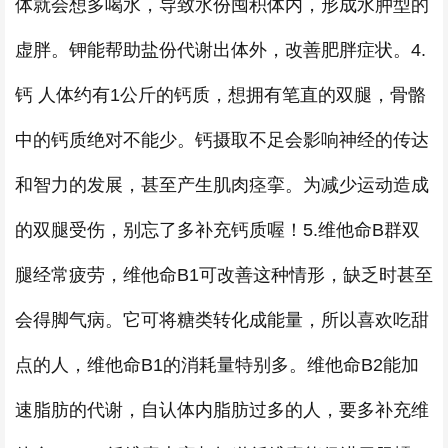
体就会想多喝水，导致水份囤积体内，形成水肿型的
虚胖。钾能帮助盐份代谢出体外，改善肥胖症状。4.
钙 人体约有1公斤的钙质，想拥有笔直的双腿，骨骼
中的钙质绝对不能少。钙摄取不足会影响神经的传达
和智力的发展，甚至产生肌肉痉挛。为减少运动造成
的双腿受伤，别忘了多补充钙质喔！5.维他命B群双
腿经常疲劳，维他命B1可改善这种情形，缺乏时甚至
会得脚气病。它可将糖类转化成能量，所以喜欢吃甜
点的人，维他命B1的消耗量特别多。维他命B2能加
速脂肪的代谢，自认体内脂肪过多的人，要多补充维