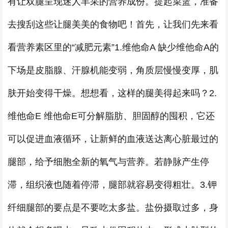
有让双腿呈现迷人丰采的营养成份。提起菜篮，准备
去搜刮这些让腿美美的食物吧！首先，让我们先来看
看营养素区里的“减肥元素”1.维他命A 缺少维他命A的
下场是皮脂腺、汗腺机能变弱，角质层慢慢变厚，肌
肤开始变得干燥。想想看，这样的腿美得起来吗？2.
维他命E 维他命E可分解脂肪、胆固醇的囤积，它还
可以促进血液循环，让新鲜的血液送达离心脏最过的
腿部，给予细胞全新的氧气与营养。若静脉产生停
滞，组织液也随着停滞，腿部就容易变得粗壮。3.钾
纤细腿部的要点是不要吃太多盐。盐份摄取过多，身