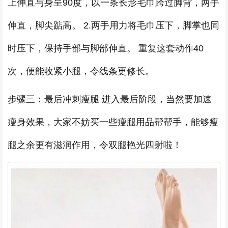
上伸直与身呈90度，以一条长形毛巾跨过脚背，两手
伸直，脚尖踮高。 2.两手用力将毛巾压下，脚掌也同
时压下，保持手部与脚部伸直。 重复这套动作40
次，便能收紧小腿，令线条更修长。
步骤三：最后冲刺瘦腿 进入最后阶段，当然要加速
瘦身效果，大家不妨买一些瘦腿用品帮帮手，能够瘦
腿之余更有滋润作用，令双腿艳光四射啦！