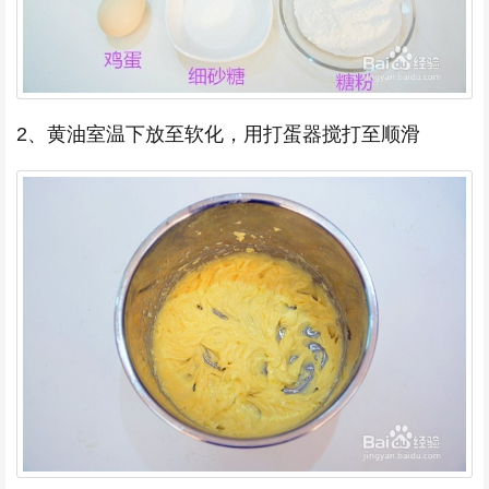
2、黄油室温下放至软化，用打蛋器搅打至顺滑