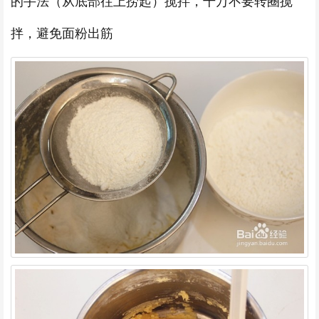
的手法（从底部往上捞起）搅拌，千万不要转圈搅
拌，避免面粉出筋