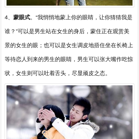
4、
蒙眼式
。“我悄悄地蒙上你的眼睛，让你猜猜我是
谁？”可以是男生站在女生的身后，蒙住正在观赏美
景的女生的眼；也可以是女生调皮地捂住坐在长椅上
等待恋人到来的男生的眼睛，男生可以张大嘴作吃惊
状，女生则可以吐着舌头，尽显顽皮之态。