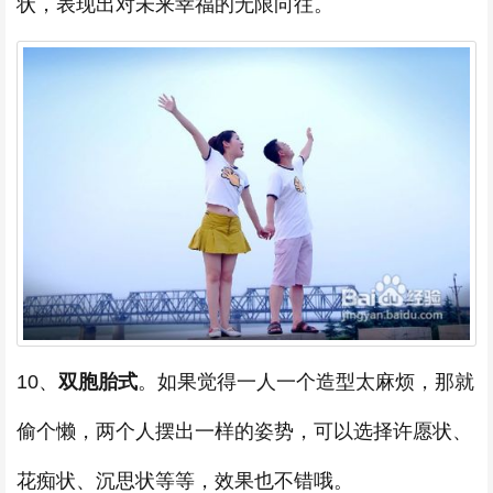
状，表现出对未来幸福的无限向往。
10、
双胞胎式
。如果觉得一人一个造型太麻烦，那就
偷个懒，两个人摆出一样的姿势，可以选择许愿状、
花痴状、沉思状等等，效果也不错哦。