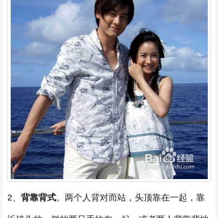
2、
背靠背式
。两个人背对而站，头顶靠在一起，靠