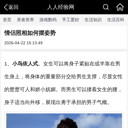
人人经验网
返回
首页
美食营养
游戏数码
手工爱好
生活知识
生活百科
情侣照相如何摆姿势
2026-04-22 15:13:49
1、
小鸟依人式
。女生可以将身子紧贴在或半靠在男
生身上，将身体的重量部分交给男生支撑，尽显女性
的楚楚可人和娇小妩媚。而男生可以搂着女生的腰，
身子适当向外移，展现出勇于承担的男子气概。