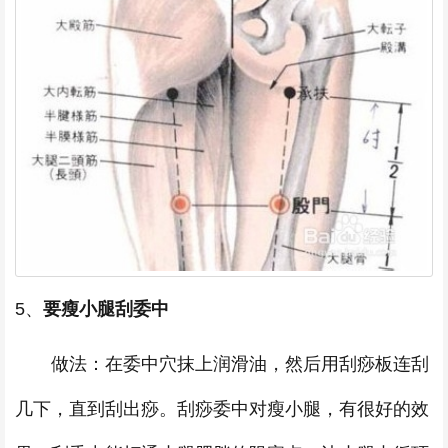
5、
要瘦小腿刮委中
做法：在委中穴抹上润滑油，然后用刮痧板连刮
几下，直到刮出痧。刮痧委中对瘦小腿，有很好的效