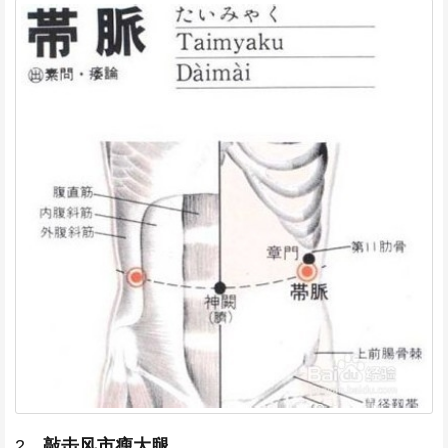
2、
敲击风市瘦大腿