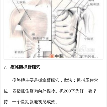
7、
瘦胳膊抓臂臑穴
瘦胳膊主要是抓拿臂臑穴，做法：拇指压住穴
位，四指抓住赘肉向外捏拎。抓200下为好，要坚
持，一个星期就能初见成效。