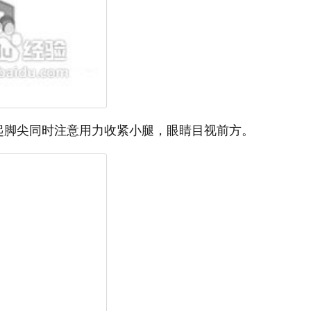
起脚尖同时注意用力收紧小腿，眼睛目视前方。