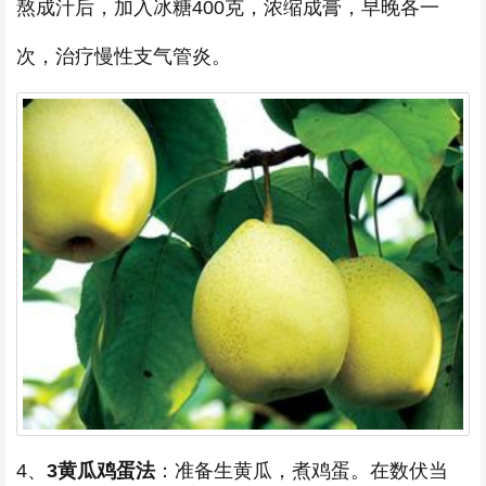
熬成汁后，加入冰糖400克，浓缩成膏，早晚各一
次，治疗慢性支气管炎。
4、
3黄瓜鸡蛋法
：准备生黄瓜，煮鸡蛋。在数伏当