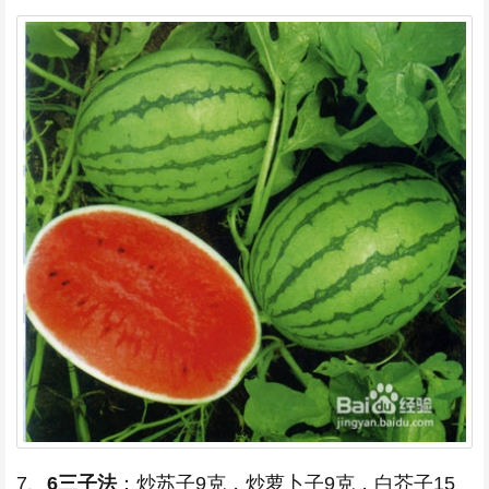
7、
6三子法
：炒苏子9克，炒萝卜子9克，白芥子15