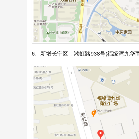
6、新增长宁区：淞虹路938号(福缘湾九华商