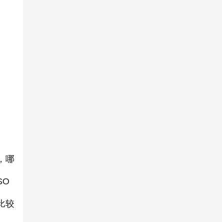
，哪
SO
比较