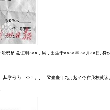
是 兹证明×××，男，出生于××××年 ××月××日, 身
学生，其学号为：×××，于二零壹壹年九月起至今在我校就读
。