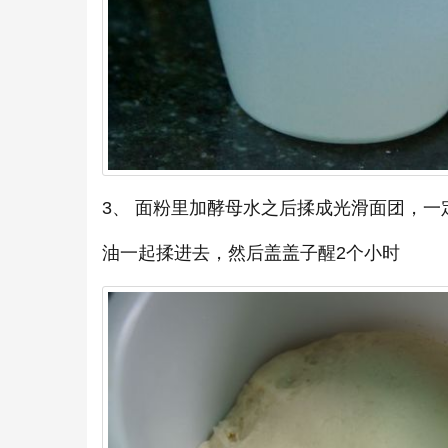
3、 面粉里加酵母水之后揉成光滑面团，
油一起揉进去，然后盖盖子醒2个小时