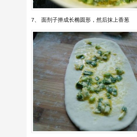
7、 面剂子擀成长椭圆形，然后抹上香葱