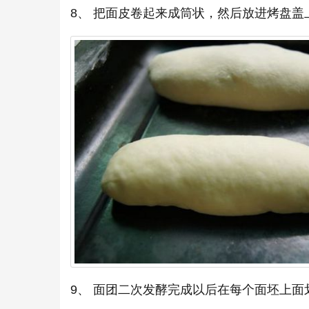
8、 把面皮卷起来成筒状，然后放进烤盘盖
9、 面团二次发酵完成以后在每个面坯上面