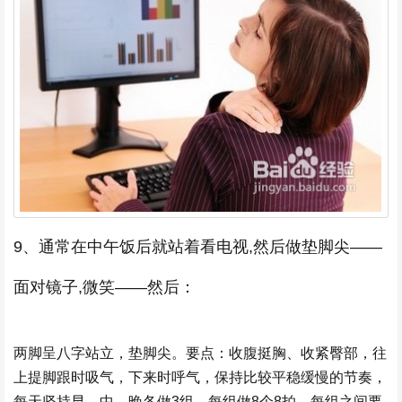
9、通常在中午饭后就站着看电视,然后做垫脚尖——
面对镜子,微笑——然后：
两脚呈八字站立，垫脚尖。要点：收腹挺胸、收紧臀部，往
上提脚跟时吸气，下来时呼气，保持比较平稳缓慢的节奏，
每天坚持早、中、晚各做3组，每组做8个8拍。每组之间要