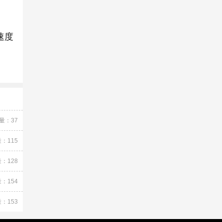
速度
量：37
：115
：128
：154
：153